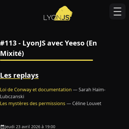
Évènements
À propos
Devenir sponsor
#113 - LyonJS avec Yeeso (En
Code de conduite
Mixité)
Les replays
Loi de Conway et documentation
—
Sarah Haïm-
Lubczanski
Les mystères des permissions
—
Céline Louvet
Jeudi 23 avril 2026 à 19:00