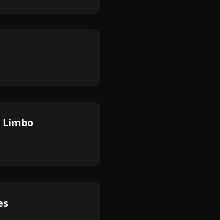
e Limbo
es